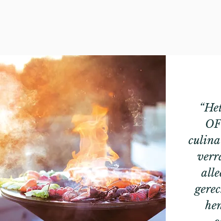
“Het
OF
culinai
verra
alle
gerec
hen