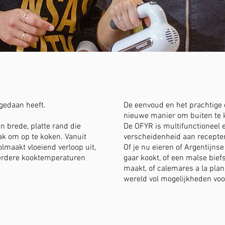
 gedaan heeft.
De eenvoud en het prachtig
nieuwe manier om buiten te 
 brede, platte rand die
De OFYR is multifunctioneel e
lak om op te koken. Vanuit
verscheidenheid aan recept
lmaakt vloeiend verloop uit,
Of je nu eieren of Argentijns
eerdere kooktemperaturen
gaar kookt, of een malse bief
maakt, of calemares a la pla
wereld vol mogelijkheden voo