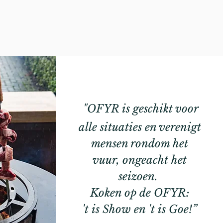
"OFYR is geschikt voor
alle situaties en verenigt
mensen rondom het
vuur, ongeacht het
seizoen.
Koken op de OFYR:
't is Show en 't is Goe!”