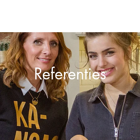
nt catering
Ofyr
24/7 TakeA
Referenties