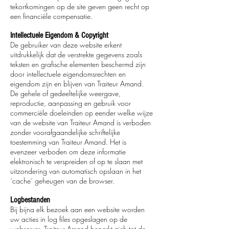
tekortkomingen op de site geven geen recht op
een financiële compensatie.
Intellectuele Eigendom & Copyright
De gebruiker van deze website erkent
uitdrukkelijk dat de verstrekte gegevens zoals
teksten en grafische elementen beschermd zijn
door intellectuele eigendomsrechten en
eigendom zijn en blijven van Traiteur Amand.
De gehele of gedeeltelijke weergave,
reproductie, aanpassing en gebruik voor
commerciële doeleinden op eender welke wijze
van de website van Traiteur Amand is verboden
zonder voorafgaandelijke schriftelijke
toestemming van Traiteur Amand. Het is
evenzeer verboden om deze informatie
elektronisch te verspreiden of op te slaan met
uitzondering van automatisch opslaan in het
´cache´ geheugen van de browser.
Logbestanden
Bij bijna elk bezoek aan een website worden
uw acties in log files opgeslagen op de
webserver. Traiteur Amand beperkt zich tot de