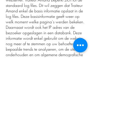
standaard log files. Dit wil zeggen dat Traiteur
Amand enkel de basis informatie opslaat in de
log files. Deze basisinformatie geeft weer op
welk moment welke pagina´s werden bekeken.
Daarnaast wordt ook het IP adres van de
bezoeker opgeslagen in een databank. Deze
informatie wordt enkel gebruikt om de website
nog meer af te stemmen op uw behoeftes, om
bepaalde trends te analyseren, om de site te
onderhouden en om algemene demografische
informatie te verzamelen. Traiteur Amand maakt
geen analyses van de IP adressen.
Cookies
De website van Traiteur Amand maakt gebruik
van cookies die u in staat stellen bepaalde
aspecten van de website te personaliseren. Zo
onthoudt een cookie bv. In welke taal je de
website wenst te raadplegen. De cookies die
gebruikt worden op de website van Traiteur
Amand verzamelen ook demografische
gegevens over de bezoekers.